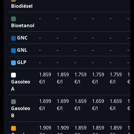
Biodiésel
-
-
-
-
-
-
Bioetanol
GNC
-
-
-
-
-
-
GNL
-
-
-
-
-
-
GLP
-
-
-
-
-
-
1.859
1.859
1.759
1.759
1.759
1.
Gasoleo
€/l
€/l
€/l
€/l
€/l
€/l
A
1.699
1.699
1.659
1.659
1.659
1.
Gasoleo
€/l
€/l
€/l
€/l
€/l
€/l
B
1.909
1.909
1.859
1.859
1.859
1.