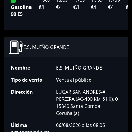
1.809
1.809
1.759
1.759
1.759
1.
Gasolina
€/l
€/l
€/l
€/l
€/l
€/l
98 E5
E.S. MUIÑO GRANDE
Nombre
E.S. MUIÑO GRANDE
Tipo de venta
Venta al público
Dirección
LUGAR SAN ANDRES-A
PEREIRA (AC-400 KM 61.0), 0
15840 Santa Comba
Coruña (a)
Última
06/08/2026 a las 08:06