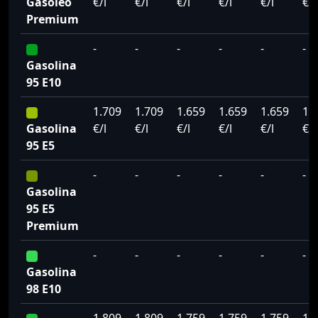
Gasoleo
€/l
€/l
€/l
€/l
€/l
€/l
Premium
-
-
-
-
-
-
Gasolina
95 E10
1.709
1.709
1.659
1.659
1.659
1.
Gasolina
€/l
€/l
€/l
€/l
€/l
€/l
95 E5
-
-
-
-
-
-
Gasolina
95 E5
Premium
-
-
-
-
-
-
Gasolina
98 E10