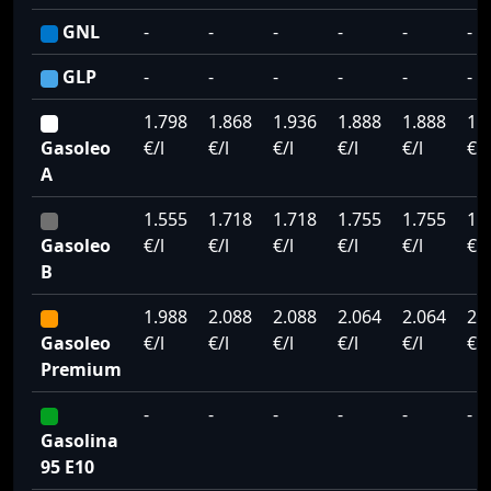
GNL
-
-
-
-
-
-
GLP
-
-
-
-
-
-
1.798
1.868
1.936
1.888
1.888
1.
Gasoleo
€/l
€/l
€/l
€/l
€/l
€/l
A
1.555
1.718
1.718
1.755
1.755
1.
Gasoleo
€/l
€/l
€/l
€/l
€/l
€/l
B
1.988
2.088
2.088
2.064
2.064
2.
Gasoleo
€/l
€/l
€/l
€/l
€/l
€/l
Premium
-
-
-
-
-
-
Gasolina
95 E10