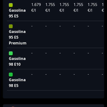
1.679
1.755
1.755
1.755
1.755
1.
Gasolina
€/l
€/l
€/l
€/l
€/l
€/l
95 E5
-
-
-
-
-
-
Gasolina
95 E5
Premium
-
-
-
-
-
-
Gasolina
98 E10
-
-
-
-
-
-
Gasolina
98 E5