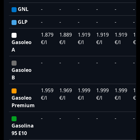
GNL
-
-
-
-
-
-
GLP
-
-
-
-
-
-
1.879
1.889
1.919
1.919
1.919
1.
Gasoleo
€/l
€/l
€/l
€/l
€/l
€/l
A
-
-
-
-
-
-
Gasoleo
B
1.959
1.969
1.999
1.999
1.999
1.
Gasoleo
€/l
€/l
€/l
€/l
€/l
€/l
Premium
-
-
-
-
-
-
Gasolina
95 E10