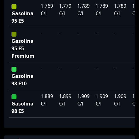
1.769
1.779
1.789
1.789
1.789
1.
Gasolina
€/l
€/l
€/l
€/l
€/l
€/l
95 E5
-
-
-
-
-
-
Gasolina
95 E5
Premium
-
-
-
-
-
-
Gasolina
98 E10
1.889
1.899
1.909
1.909
1.909
1.
Gasolina
€/l
€/l
€/l
€/l
€/l
€/l
98 E5