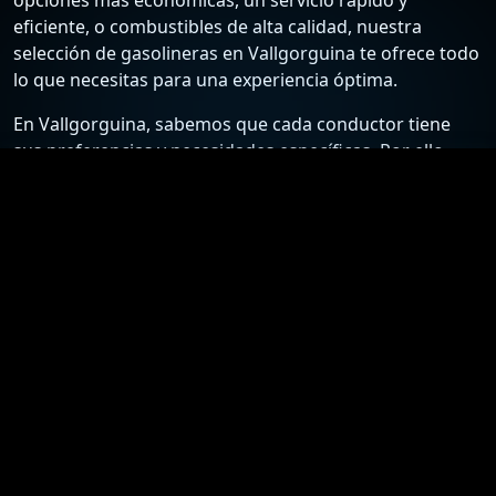
eficiente, o combustibles de alta calidad, nuestra
selección de gasolineras en Vallgorguina te ofrece todo
lo que necesitas para una experiencia óptima.
En Vallgorguina, sabemos que cada conductor tiene
sus preferencias y necesidades específicas. Por ello,
hemos recopilado una lista detallada de las estaciones
de servicio más confiables y económicas, para que
puedas elegir la mejor opción según tus requisitos.
Desde gasolineras que ofrecen los precios más bajos
hasta aquellas que destacan por su excelente atención
al cliente y servicios adicionales, nuestra guía está
diseñada para ayudarte a tomar la mejor decisión.
Nuestro compromiso es proporcionarte información
actualizada y precisa sobre las gasolineras en
Vallgorguina. Nos esforzamos por mantener nuestra
lista al día con los precios más recientes y las ofertas
especiales, asegurándote así el acceso a los mejores