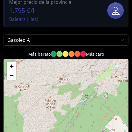
Mejor precio de la provincia
1.795 €/l
Balears (illes)
Más barato
Más caro
+
−