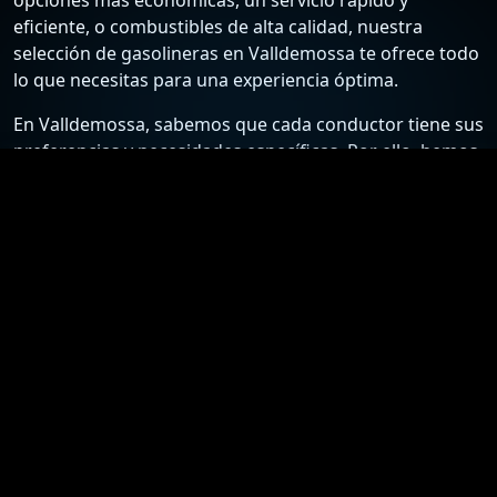
eficiente, o combustibles de alta calidad, nuestra
selección de gasolineras en Valldemossa te ofrece todo
lo que necesitas para una experiencia óptima.
En Valldemossa, sabemos que cada conductor tiene sus
preferencias y necesidades específicas. Por ello, hemos
recopilado una lista detallada de las estaciones de
servicio más confiables y económicas, para que puedas
elegir la mejor opción según tus requisitos. Desde
gasolineras que ofrecen los precios más bajos hasta
aquellas que destacan por su excelente atención al
cliente y servicios adicionales, nuestra guía está
diseñada para ayudarte a tomar la mejor decisión.
Nuestro compromiso es proporcionarte información
actualizada y precisa sobre las gasolineras en
Valldemossa. Nos esforzamos por mantener nuestra
lista al día con los precios más recientes y las ofertas
especiales, asegurándote así el acceso a los mejores