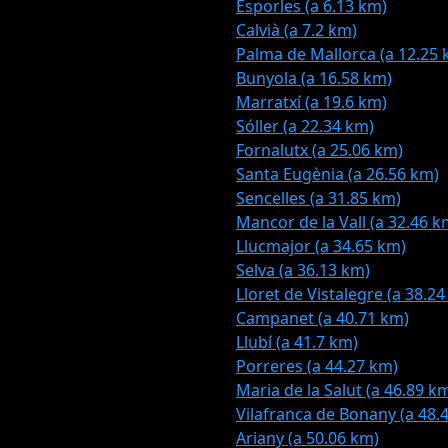
Esporles (a 6.13 km)
Calvià (a 7.2 km)
Palma de Mallorca (a 12.25 
Bunyola (a 16.58 km)
Marratxí (a 19.6 km)
Sóller (a 22.34 km)
Fornalutx (a 25.06 km)
Santa Eugènia (a 26.56 km)
Sencelles (a 31.85 km)
Mancor de la Vall (a 32.46 k
Llucmajor (a 34.65 km)
Selva (a 36.13 km)
Lloret de Vistalegre (a 38.2
Campanet (a 40.71 km)
Llubí (a 41.7 km)
Porreres (a 44.27 km)
Maria de la Salut (a 46.89 k
Vilafranca de Bonany (a 48.
Ariany (a 50.06 km)