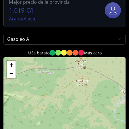
Mejor precio de la provincia
1.619 €/l
Araba/Álava
Más barato
Más caro
+
−