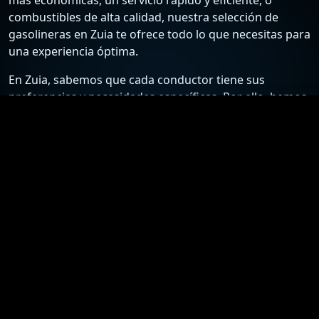
combustibles de alta calidad, nuestra selección de
gasolineras en Zuia te ofrece todo lo que necesitas para
una experiencia óptima.
En Zuia, sabemos que cada conductor tiene sus
preferencias y necesidades específicas. Por ello, hemos
recopilado una lista detallada de las estaciones de
servicio más confiables y económicas, para que puedas
elegir la mejor opción según tus requisitos. Desde
gasolineras que ofrecen los precios más bajos hasta
aquellas que destacan por su excelente atención al
cliente y servicios adicionales, nuestra guía está
diseñada para ayudarte a tomar la mejor decisión.
Nuestro compromiso es proporcionarte información
actualizada y precisa sobre las gasolineras en Zuia. Nos
esforzamos por mantener nuestra lista al día con los
precios más recientes y las ofertas especiales,
asegurándote así el acceso a los mejores precios y