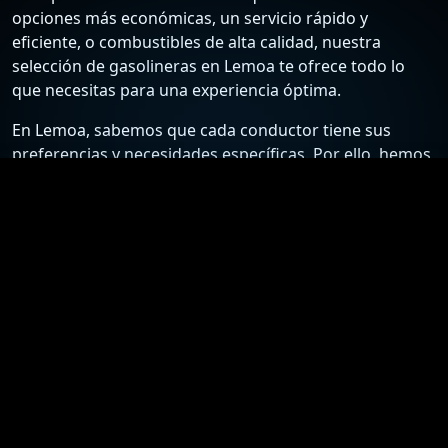
opciones más económicas, un servicio rápido y
eficiente, o combustibles de alta calidad, nuestra
selección de gasolineras en Lemoa te ofrece todo lo
que necesitas para una experiencia óptima.
En Lemoa, sabemos que cada conductor tiene sus
preferencias y necesidades específicas. Por ello, hemos
recopilado una lista detallada de las estaciones de
servicio más confiables y económicas, para que puedas
elegir la mejor opción según tus requisitos. Desde
gasolineras que ofrecen los precios más bajos hasta
aquellas que destacan por su excelente atención al
cliente y servicios adicionales, nuestra guía está
diseñada para ayudarte a tomar la mejor decisión.
Nuestro compromiso es proporcionarte información
actualizada y precisa sobre las gasolineras en Lemoa.
Nos esforzamos por mantener nuestra lista al día con
los precios más recientes y las ofertas especiales,