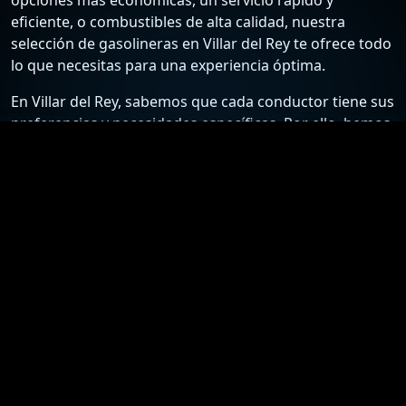
eficiente, o combustibles de alta calidad, nuestra
selección de gasolineras en Villar del Rey te ofrece todo
lo que necesitas para una experiencia óptima.
En Villar del Rey, sabemos que cada conductor tiene sus
preferencias y necesidades específicas. Por ello, hemos
recopilado una lista detallada de las estaciones de
servicio más confiables y económicas, para que puedas
elegir la mejor opción según tus requisitos. Desde
gasolineras que ofrecen los precios más bajos hasta
aquellas que destacan por su excelente atención al
cliente y servicios adicionales, nuestra guía está
diseñada para ayudarte a tomar la mejor decisión.
Nuestro compromiso es proporcionarte información
actualizada y precisa sobre las gasolineras en Villar del
Rey. Nos esforzamos por mantener nuestra lista al día
con los precios más recientes y las ofertas especiales,
asegurándote así el acceso a los mejores precios y