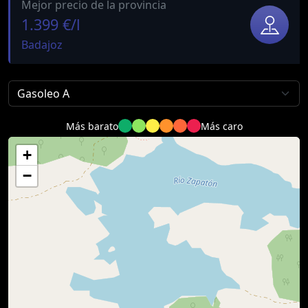
Mejor precio de la provincia
1.399 €/l
Badajoz
Más barato
Más caro
+
−