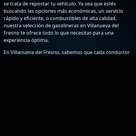
se trata de repostar tu vehículo. Ya sea que estés
buscando las opciones más económicas, un servicio
rápido y eficiente, o combustibles de alta calidad,
nuestra selección de gasolineras en Villanueva del
Fresno te ofrece todo lo que necesitas para una
experiencia óptima.
En Villanueva del Fresno, sabemos que cada conductor
tiene sus preferencias y necesidades específicas. Por
ello, hemos recopilado una lista detallada de las
estaciones de servicio más confiables y económicas,
para que puedas elegir la mejor opción según tus
requisitos. Desde gasolineras que ofrecen los precios
más bajos hasta aquellas que destacan por su
excelente atención al cliente y servicios adicionales,
nuestra guía está diseñada para ayudarte a tomar la
mejor decisión.
Nuestro compromiso es proporcionarte información