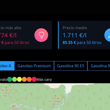
cio más alto
Precio medio
774 €/l
1.711 €/l
 €
para 50 litros
85.55 €
para 50 litros
oleo A
Gasoleo Premium
Gasolina 95 E5
Gasolina 9
rato
Más caro