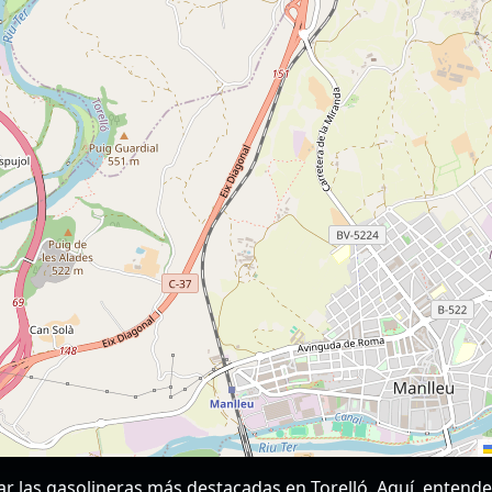
rar las gasolineras más destacadas en Torelló. Aquí, entend