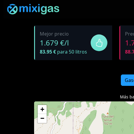
Mejor precio
Pre
1.679 €/l
1.
83.95 €
para 50 litros
88.7
Gas
Más ba
+
−