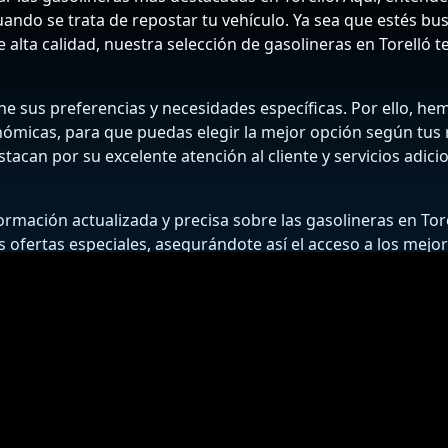
 cuando se trata de repostar tu vehículo. Ya sea que estés 
e alta calidad, nuestra selección de gasolineras en Torelló 
e sus preferencias y necesidades específicas. Por ello, hemo
nómicas, para que puedas elegir la mejor opción según tus 
tacan por su excelente atención al cliente y servicios adici
mación actualizada y precisa sobre las gasolineras en To
las ofertas especiales, asegurándote así el acceso a los mejo
nes para ahorrar en combustible, mantener tu coche en ópt
isfruta de un servicio insuperable y precios que se ajustan a 
BUSCADOR DE GASOLINERAS