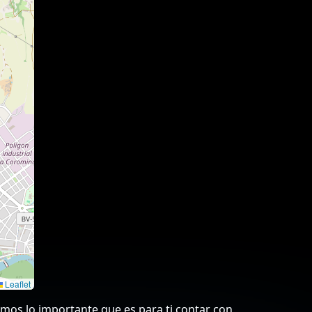
Leaflet
emos lo importante que es para ti contar con