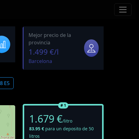
Mejor precio de la
provincia
1.499 €/l
Barcelona
8 E5
# 1
1.679 €
/litro
83.95 €
para un deposito de 50
litros