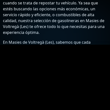
cuando se trata de repostar tu vehículo. Ya sea que
estés buscando las opciones más económicas, un
servicio rápido y eficiente, o combustibles de alta
calidad, nuestra selección de gasolineras en Masies de
Voltregà (Les) te ofrece todo lo que necesitas para una
experiencia óptima.
En Masies de Voltregà (Les), sabemos que cada
conductor tiene sus preferencias y necesidades
específicas. Por ello, hemos recopilado una lista
detallada de las estaciones de servicio más confiables y
económicas, para que puedas elegir la mejor opción
según tus requisitos. Desde gasolineras que ofrecen
los precios más bajos hasta aquellas que destacan por
su excelente atención al cliente y servicios adicionales,
nuestra guía está diseñada para ayudarte a tomar la
mejor decisión.
Nuestro compromiso es proporcionarte información