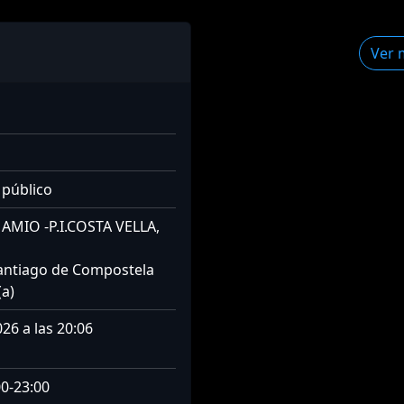
Ver 
 público
AMIO -P.I.COSTA VELLA,
antiago de Compostela
(a)
26 a las 20:06
00-23:00