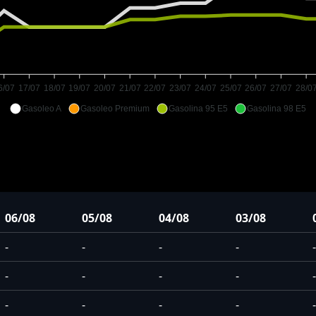
6/07
17/07
18/07
19/07
20/07
21/07
22/07
23/07
24/07
25/07
26/07
27/07
28/0
Gasoleo A
Gasoleo Premium
Gasolina 95 E5
Gasolina 98 E5
06/08
05/08
04/08
03/08
-
-
-
-
-
-
-
-
-
-
-
-
-
-
-