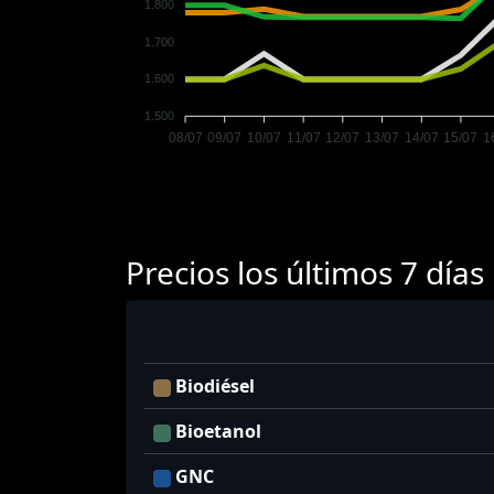
1.800
1.700
1.600
1.500
08/07
09/07
10/07
11/07
12/07
13/07
14/07
15/07
1
Precios los últimos 7 días
Biodiésel
Bioetanol
GNC