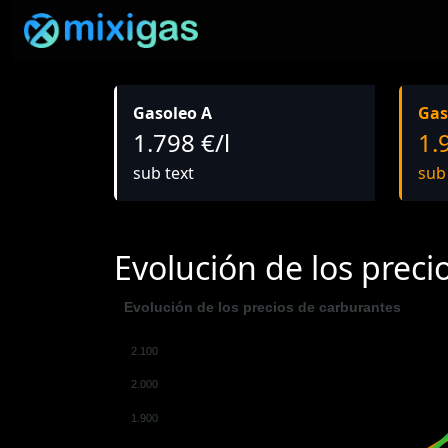
Gasoleo A
Gas
1.798 €/l
1.
sub text
sub
Evolución de los preci
Evolución de los precios de carburantes
2.100
2.000
1.900