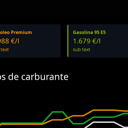
oleo Premium
Gasolina 95 E5
988 €/l
1.679 €/l
 text
sub text
os de carburante