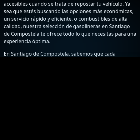
accesibles cuando se trata de repostar tu vehículo. Ya
sea que estés buscando las opciones más económicas,
un servicio rápido y eficiente, o combustibles de alta
calidad, nuestra selección de gasolineras en Santiago
de Compostela te ofrece todo lo que necesitas para una
experiencia óptima.
En Santiago de Compostela, sabemos que cada
conductor tiene sus preferencias y necesidades
específicas. Por ello, hemos recopilado una lista
detallada de las estaciones de servicio más confiables y
económicas, para que puedas elegir la mejor opción
según tus requisitos. Desde gasolineras que ofrecen
los precios más bajos hasta aquellas que destacan por
su excelente atención al cliente y servicios adicionales,
nuestra guía está diseñada para ayudarte a tomar la
mejor decisión.
Nuestro compromiso es proporcionarte información