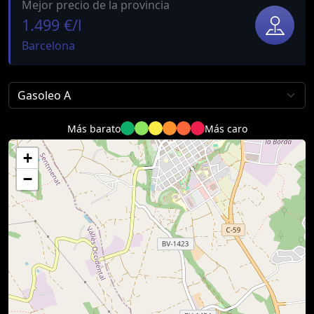
Mejor precio de la provincia
1.499 €/l
Barcelona
Más barato
Más caro
+
−