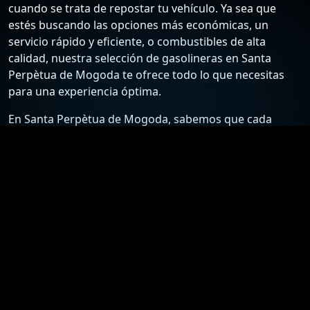
cuando se trata de repostar tu vehículo. Ya sea que
estés buscando las opciones más económicas, un
servicio rápido y eficiente, o combustibles de alta
calidad, nuestra selección de gasolineras en Santa
Perpètua de Mogoda te ofrece todo lo que necesitas
para una experiencia óptima.
En Santa Perpètua de Mogoda, sabemos que cada
conductor tiene sus preferencias y necesidades
específicas. Por ello, hemos recopilado una lista
detallada de las estaciones de servicio más confiables y
económicas, para que puedas elegir la mejor opción
según tus requisitos. Desde gasolineras que ofrecen
los precios más bajos hasta aquellas que destacan por
su excelente atención al cliente y servicios adicionales,
nuestra guía está diseñada para ayudarte a tomar la
mejor decisión.
Nuestro compromiso es proporcionarte información