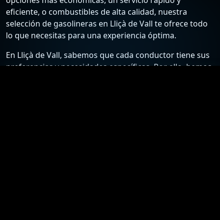
eficiente, o combustibles de alta calidad, nuestra
selección de gasolineras en Lliçà de Vall te ofrece todo
lo que necesitas para una experiencia óptima.
En Lliçà de Vall, sabemos que cada conductor tiene sus
preferencias y necesidades específicas. Por ello, hemos
recopilado una lista detallada de las estaciones de
servicio más confiables y económicas, para que puedas
elegir la mejor opción según tus requisitos. Desde
gasolineras que ofrecen los precios más bajos hasta
aquellas que destacan por su excelente atención al
cliente y servicios adicionales, nuestra guía está
diseñada para ayudarte a tomar la mejor decisión.
Nuestro compromiso es proporcionarte información
actualizada y precisa sobre las gasolineras en Lliçà de
Vall. Nos esforzamos por mantener nuestra lista al día
con los precios más recientes y las ofertas especiales,
asegurándote así el acceso a los mejores precios y