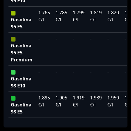
95 E10
1.765
1.785
1.799
1.819
1.820
1.
Gasolina
€/l
€/l
€/l
€/l
€/l
€/l
95 E5
-
-
-
-
-
-
Gasolina
95 E5
Premium
-
-
-
-
-
-
Gasolina
98 E10
1.895
1.905
1.919
1.939
1.950
1.
Gasolina
€/l
€/l
€/l
€/l
€/l
€/l
98 E5