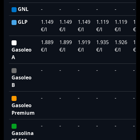
GNL
-
-
-
-
-
-
GLP
1.149
1.149
1.149
1.119
1.119
1.
€/l
€/l
€/l
€/l
€/l
€/l
1.889
1.899
1.919
1.935
1.926
1.
Gasoleo
€/l
€/l
€/l
€/l
€/l
€/l
A
-
-
-
-
-
-
Gasoleo
B
-
-
-
-
-
-
Gasoleo
Premium
-
-
-
-
-
-
Gasolina