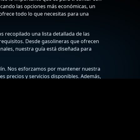
buscando las opciones más económicas, un
e ofrece todo lo que necesitas para una
# 6
1.915 €
/litro
 recopilado una lista detallada de las
95.75 €
para un deposito de 50
requisitos. Desde gasolineras que ofrecen
litros
onales, nuestra guía está diseñada para
REPSOL
llín. Nos esforzamos por mantener nuestra
CARRETERA DE HELLIN KM.
res precios y servicios disponibles. Además,
104
imas condiciones y disfrutar de un viaje
02420 Hellín
Albacete
u bolsillo!