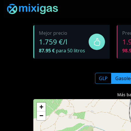
Mejor precio
Pre
1.759 €/l
1.
87.95 €
para 50 litros
98.
GLP
Gasole
Más ba
+
−