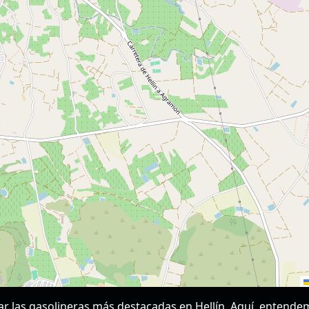
rar las gasolineras más destacadas en Hellín. Aquí, entende