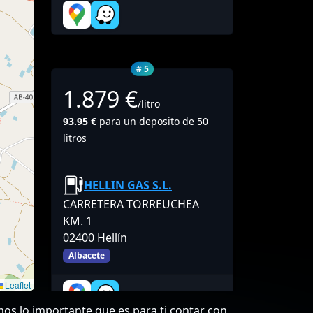
# 5
1.879 €
/litro
93.95 €
para un deposito de 50
litros
HELLIN GAS S.L.
CARRETERA TORREUCHEA
KM. 1
02400 Hellín
Albacete
Leaflet
mos lo importante que es para ti contar con