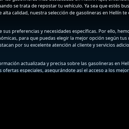
 cuando se trata de repostar tu vehículo. Ya sea que estés 
e alta calidad, nuestra selección de gasolineras en Hellín t
sus preferencias y necesidades específicas. Por ello, hemos
nómicas, para que puedas elegir la mejor opción según tus 
tacan por su excelente atención al cliente y servicios adici
mación actualizada y precisa sobre las gasolineras en He
las ofertas especiales, asegurándote así el acceso a los mejo
nes para ahorrar en combustible, mantener tu coche en ópt
sfruta de un servicio insuperable y precios que se ajustan a t
BUSCADOR DE GASOLINERAS