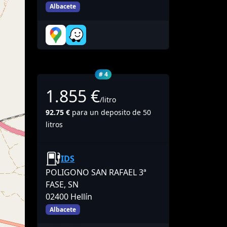
Albacete
# 4
1.855 €
/litro
92.75 €
para un deposito de 50
litros
IDS
POLIGONO SAN RAFAEL 3ª
FASE, SN
02400 Hellín
Albacete