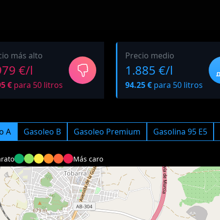
cio más alto
Precio medio
979 €/l
1.885 €/l
95 €
para 50 litros
94.25 €
para 50 litros
o A
Gasoleo B
Gasoleo Premium
Gasolina 95 E5
rato
Más caro