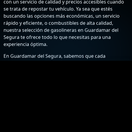
con un servicio de calidad y precios accesibles cuando
se trata de repostar tu vehículo. Ya sea que estés
buscando las opciones más económicas, un servicio
rápido y eficiente, o combustibles de alta calidad,
nuestra selección de gasolineras en Guardamar del
Segura te ofrece todo lo que necesitas para una
experiencia óptima.
En Guardamar del Segura, sabemos que cada
conductor tiene sus preferencias y necesidades
específicas. Por ello, hemos recopilado una lista
detallada de las estaciones de servicio más confiables y
económicas, para que puedas elegir la mejor opción
según tus requisitos. Desde gasolineras que ofrecen
los precios más bajos hasta aquellas que destacan por
su excelente atención al cliente y servicios adicionales,
nuestra guía está diseñada para ayudarte a tomar la
mejor decisión.
Nuestro compromiso es proporcionarte información