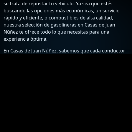
se trata de repostar tu vehículo. Ya sea que estés
buscando las opciones más económicas, un servicio
rápido y eficiente, o combustibles de alta calidad,
nuestra selección de gasolineras en Casas de Juan
Núñez te ofrece todo lo que necesitas para una
experiencia óptima.
En Casas de Juan Núñez, sabemos que cada conductor
tiene sus preferencias y necesidades específicas. Por
ello, hemos recopilado una lista detallada de las
estaciones de servicio más confiables y económicas,
para que puedas elegir la mejor opción según tus
requisitos. Desde gasolineras que ofrecen los precios
más bajos hasta aquellas que destacan por su
excelente atención al cliente y servicios adicionales,
nuestra guía está diseñada para ayudarte a tomar la
mejor decisión.
Nuestro compromiso es proporcionarte información