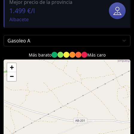
Mejor precio de la provincia
1.499 €/l
Albacete
Más barato
Más caro
+
−