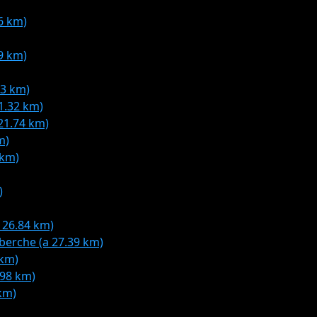
.6 km)
89 km)
53 km)
1.32 km)
 21.74 km)
m)
 km)
)
 26.84 km)
lberche (a 27.39 km)
 km)
.98 km)
 km)