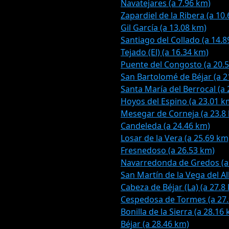
Navatejares (a 7.96 km)
Zapardiel de la Ribera (a 10
Gil García (a 13.08 km)
Santiago del Collado (a 14.
Tejado (El) (a 16.34 km)
Puente del Congosto (a 20.
San Bartolomé de Béjar (a 2
Santa María del Berrocal (a
Hoyos del Espino (a 23.01 k
Mesegar de Corneja (a 23.8
Candeleda (a 24.46 km)
Losar de la Vera (a 25.69 km
Fresnedoso (a 26.53 km)
Navarredonda de Gredos (a
San Martín de la Vega del A
Cabeza de Béjar (La) (a 27.8
Cespedosa de Tormes (a 27
Bonilla de la Sierra (a 28.16
Béjar (a 28.46 km)