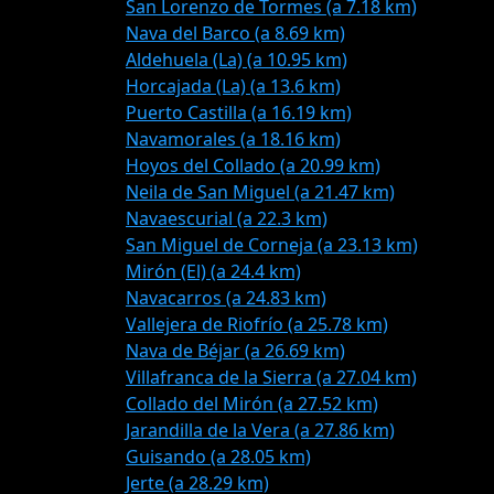
San Lorenzo de Tormes (a 7.18 km)
Nava del Barco (a 8.69 km)
Aldehuela (La) (a 10.95 km)
Horcajada (La) (a 13.6 km)
Puerto Castilla (a 16.19 km)
Navamorales (a 18.16 km)
Hoyos del Collado (a 20.99 km)
Neila de San Miguel (a 21.47 km)
Navaescurial (a 22.3 km)
San Miguel de Corneja (a 23.13 km)
Mirón (El) (a 24.4 km)
Navacarros (a 24.83 km)
Vallejera de Riofrío (a 25.78 km)
Nava de Béjar (a 26.69 km)
Villafranca de la Sierra (a 27.04 km)
Collado del Mirón (a 27.52 km)
Jarandilla de la Vera (a 27.86 km)
Guisando (a 28.05 km)
Jerte (a 28.29 km)