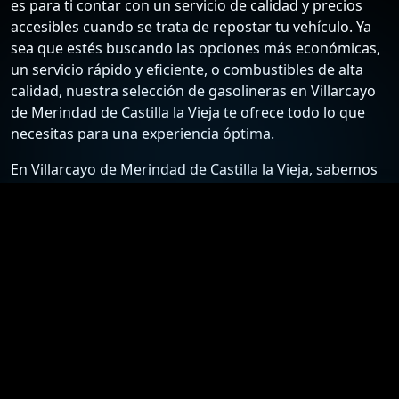
es para ti contar con un servicio de calidad y precios
accesibles cuando se trata de repostar tu vehículo. Ya
sea que estés buscando las opciones más económicas,
un servicio rápido y eficiente, o combustibles de alta
calidad, nuestra selección de gasolineras en Villarcayo
de Merindad de Castilla la Vieja te ofrece todo lo que
necesitas para una experiencia óptima.
En Villarcayo de Merindad de Castilla la Vieja, sabemos
que cada conductor tiene sus preferencias y
necesidades específicas. Por ello, hemos recopilado
una lista detallada de las estaciones de servicio más
confiables y económicas, para que puedas elegir la
mejor opción según tus requisitos. Desde gasolineras
que ofrecen los precios más bajos hasta aquellas que
destacan por su excelente atención al cliente y servicios
adicionales, nuestra guía está diseñada para ayudarte a
tomar la mejor decisión.
Nuestro compromiso es proporcionarte información