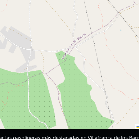
rar las gasolineras más destacadas en Villafranca de los Ba