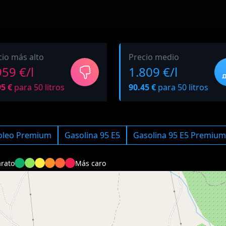
cio más alto
Precio medio
959 €/l
1.809 €/l
95 €
para 50 litros
90.45 €
para 50 litros
oleo Premium
Gasolina 95 E5
Gasolina 95 E5 Premium
rato
Más caro