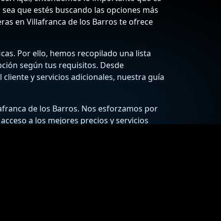
 Ya sea que estés buscando las opciones más
ras en Villafranca de los Barros te ofrece
cas. Por ello, hemos recopilado una lista
# 6
pción según tus requisitos. Desde
cliente y servicios adicionales, nuestra guía
1.959 €
/litro
97.95 €
para un deposito de 50
afranca de los Barros. Nos esforzamos por
litros
 acceso a los mejores precios y servicios
ntener tu coche en óptimas condiciones y
MOEVE - FIERROIL
AUTOVIA A66 KM. 657
 que se ajustan a tu bolsillo!
06220 Villafranca de los
Barros
Badajoz