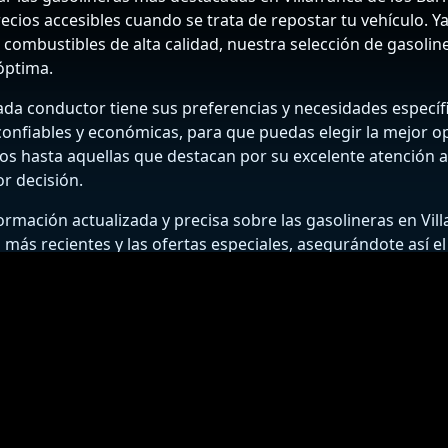
precios accesibles cuando se trata de repostar tu vehículo.
o combustibles de alta calidad, nuestra selección de gasoline
óptima.
ada conductor tiene sus preferencias y necesidades específi
 confiables y económicas, para que puedas elegir la mejor o
s hasta aquellas que destacan por su excelente atención al 
r decisión.
mación actualizada y precisa sobre las gasolineras en Vill
 más recientes y las ofertas especiales, asegurándote así el
útiles y recomendaciones para ahorrar en combustible, ma
 de los Barros y disfruta de un servicio insuperable y precios
BUSCADOR DE GASOLINERAS