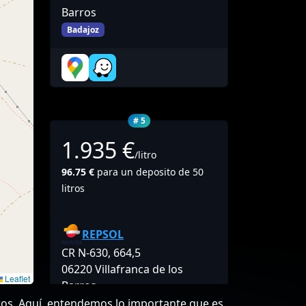
Barros
Badajoz
# 5
1.935 €
/litro
96.75 €
para un deposito de 50
litros
REPSOL
CR N-630, 664,5
06220 Villafranca de los
Leaflet
Barros
rros. Aquí, entendemos lo importante que es
Badajoz