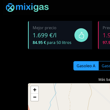
Mejor precio
Pre
1.699 €/l
1.
84.95 €
para 50 litros
97.
Gasoleo A
Gas
Más ba
+
−