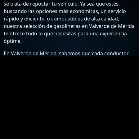
se trata de repostar tu vehículo. Ya sea que estés
buscando las opciones más económicas, un servicio
rápido y eficiente, o combustibles de alta calidad,
nuestra selección de gasolineras en Valverde de Mérida
te ofrece todo lo que necesitas para una experiencia
óptima.
En Valverde de Mérida, sabemos que cada conductor
tiene sus preferencias y necesidades específicas. Por
ello, hemos recopilado una lista detallada de las
estaciones de servicio más confiables y económicas,
para que puedas elegir la mejor opción según tus
requisitos. Desde gasolineras que ofrecen los precios
más bajos hasta aquellas que destacan por su
excelente atención al cliente y servicios adicionales,
nuestra guía está diseñada para ayudarte a tomar la
mejor decisión.
Nuestro compromiso es proporcionarte información