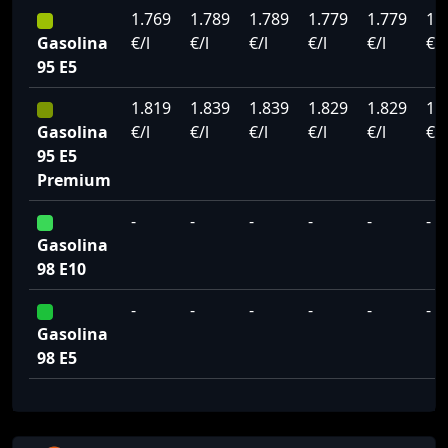
1.769
1.789
1.789
1.779
1.779
1.
Gasolina
€/l
€/l
€/l
€/l
€/l
€/l
95 E5
1.819
1.839
1.839
1.829
1.829
1.
Gasolina
€/l
€/l
€/l
€/l
€/l
€/l
95 E5
Premium
-
-
-
-
-
-
Gasolina
98 E10
-
-
-
-
-
-
Gasolina
98 E5