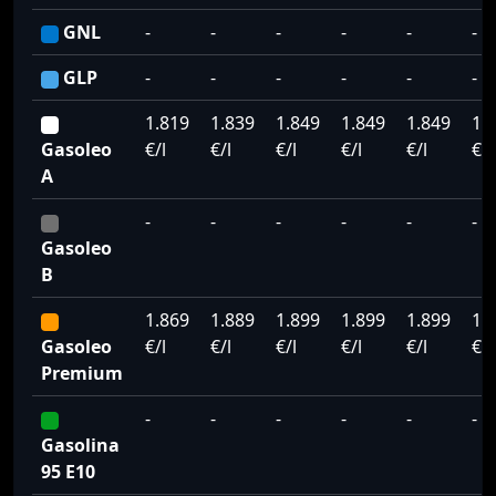
GNL
-
-
-
-
-
-
GLP
-
-
-
-
-
-
1.819
1.839
1.849
1.849
1.849
1.
Gasoleo
€/l
€/l
€/l
€/l
€/l
€/l
A
-
-
-
-
-
-
Gasoleo
B
1.869
1.889
1.899
1.899
1.899
1.
Gasoleo
€/l
€/l
€/l
€/l
€/l
€/l
Premium
-
-
-
-
-
-
Gasolina
95 E10