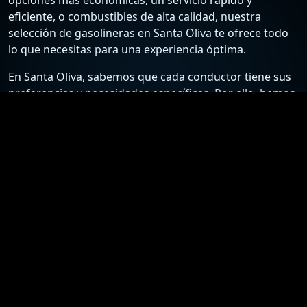
eficiente, o combustibles de alta calidad, nuestra
selección de gasolineras en Santa Oliva te ofrece todo
lo que necesitas para una experiencia óptima.
En Santa Oliva, sabemos que cada conductor tiene sus
preferencias y necesidades específicas. Por ello, hemos
recopilado una lista detallada de las estaciones de
servicio más confiables y económicas, para que puedas
elegir la mejor opción según tus requisitos. Desde
gasolineras que ofrecen los precios más bajos hasta
aquellas que destacan por su excelente atención al
cliente y servicios adicionales, nuestra guía está
diseñada para ayudarte a tomar la mejor decisión.
Nuestro compromiso es proporcionarte información
actualizada y precisa sobre las gasolineras en Santa
Oliva. Nos esforzamos por mantener nuestra lista al día
con los precios más recientes y las ofertas especiales,
asegurándote así el acceso a los mejores precios y