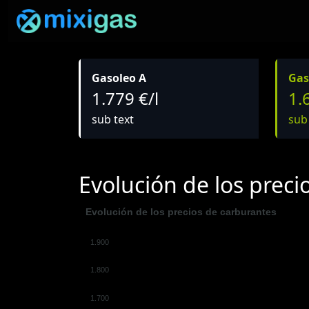
Gasoleo A
Gas
1.779 €/l
1.
sub text
sub
Evolución de los preci
Evolución de los precios de carburantes
1.900
1.800
1.700