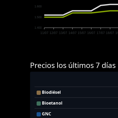
1.600
1.500
1.400
11/07
12/07
13/07
14/07
15/07
16/07
17/07
18/07
1
Precios los últimos 7 días
Biodiésel
Bioetanol
GNC