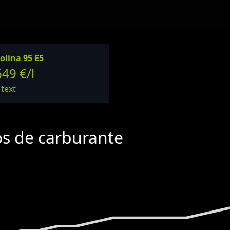
olina 95 E5
649 €/l
 text
os de carburante