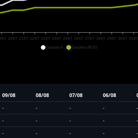
9/07
20/07
21/07
22/07
23/07
24/07
25/07
26/07
27/07
28/07
29/07
30/07
31/0
Gasoleo A
Gasolina 95 E5
09/08
08/08
07/08
06/08
-
-
-
-
-
-
-
-
-
-
-
-
-
-
-