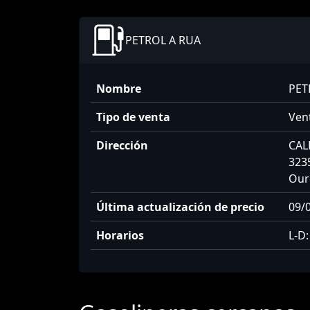
PETROL A RUA
Nombre
PET
Tipo de venta
Vent
Dirección
CAL
323
Our
Última actualización de precio
09/0
Horarios
L-D