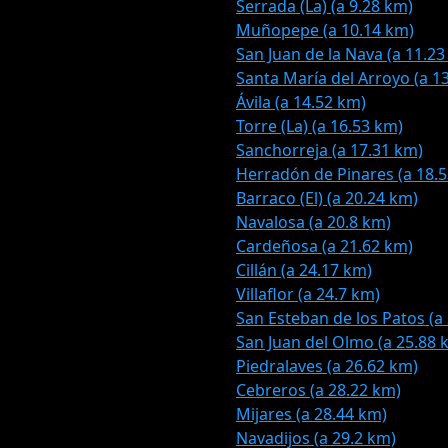
Serrada (La) (a 9.28 km)
Muñopepe (a 10.14 km)
San Juan de la Nava (a 11.23
Santa María del Arroyo (a 1
Ávila (a 14.52 km)
Torre (La) (a 16.53 km)
Sanchorreja (a 17.31 km)
Herradón de Pinares (a 18.
Barraco (El) (a 20.24 km)
Navalosa (a 20.8 km)
Cardeñosa (a 21.62 km)
Cillán (a 24.17 km)
Villaflor (a 24.7 km)
San Esteban de los Patos (a
San Juan del Olmo (a 25.88 
Piedralaves (a 26.62 km)
Cebreros (a 28.22 km)
Mijares (a 28.44 km)
Navadijos (a 29.2 km)