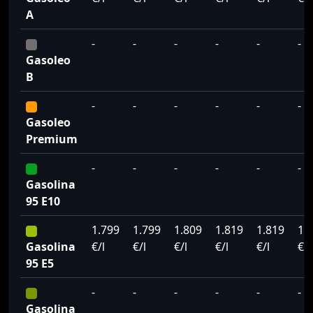
A
-
-
-
-
-
-
Gasoleo
B
-
-
-
-
-
-
Gasoleo
Premium
-
-
-
-
-
-
Gasolina
95 E10
1.799
1.799
1.809
1.819
1.819
1.
Gasolina
€/l
€/l
€/l
€/l
€/l
€/l
95 E5
-
-
-
-
-
-
Gasolina