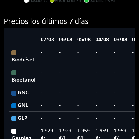
Gasoleo A
Gasolina 95 E5
Gasolina 98 E5
Precios los últimos 7 días
07/08
06/08
05/08
04/08
03/08
02
-
-
-
-
-
-
Biodiésel
-
-
-
-
-
-
Bioetanol
GNC
-
-
-
-
-
-
GNL
-
-
-
-
-
-
GLP
-
-
-
-
-
-
1.929
1.929
1.959
1.959
1.959
1.
Gasoleo
€/l
€/l
€/l
€/l
€/l
€/l