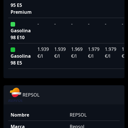
95 E5
Premium
-
-
-
-
-
-
Gasolina
98 E10
1.939
1.939
1.969
1.979
1.979
1.
Gasolina
€/l
€/l
€/l
€/l
€/l
€/l
98 E5
REPSOL
Nombre
REPSOL
Marca
Repsol