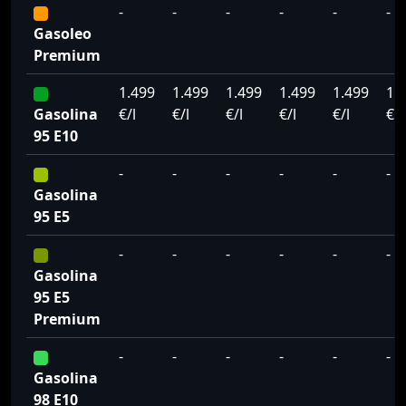
-
-
-
-
-
-
Gasoleo
Premium
1.499
1.499
1.499
1.499
1.499
1.
Gasolina
€/l
€/l
€/l
€/l
€/l
€/l
95 E10
-
-
-
-
-
-
Gasolina
95 E5
-
-
-
-
-
-
Gasolina
95 E5
Premium
-
-
-
-
-
-
Gasolina
98 E10