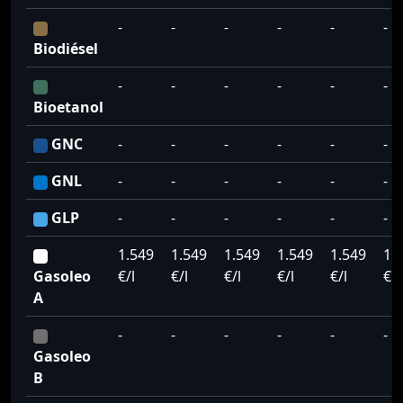
-
-
-
-
-
-
Biodiésel
-
-
-
-
-
-
Bioetanol
GNC
-
-
-
-
-
-
GNL
-
-
-
-
-
-
GLP
-
-
-
-
-
-
1.549
1.549
1.549
1.549
1.549
1.
Gasoleo
€/l
€/l
€/l
€/l
€/l
€/l
A
-
-
-
-
-
-
Gasoleo
B