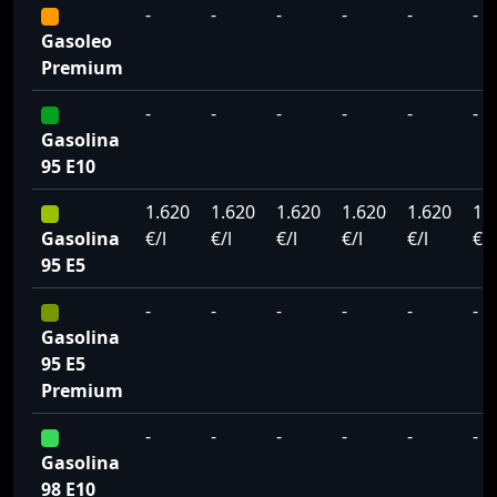
-
-
-
-
-
-
Gasoleo
Premium
-
-
-
-
-
-
Gasolina
95 E10
1.620
1.620
1.620
1.620
1.620
1.
Gasolina
€/l
€/l
€/l
€/l
€/l
€/l
95 E5
-
-
-
-
-
-
Gasolina
95 E5
Premium
-
-
-
-
-
-
Gasolina
98 E10