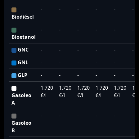
-
-
-
-
-
-
Biodiésel
-
-
-
-
-
-
Bioetanol
GNC
-
-
-
-
-
-
GNL
-
-
-
-
-
-
GLP
-
-
-
-
-
-
1.720
1.720
1.720
1.720
1.720
1.
Gasoleo
€/l
€/l
€/l
€/l
€/l
€/l
A
-
-
-
-
-
-
Gasoleo
B