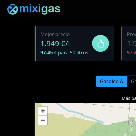
Mejor precio
Pre
1.949 €/l
1.
97.45 €
para 50 litros
97.
Gasoleo A
Ga
Más ba
+
−