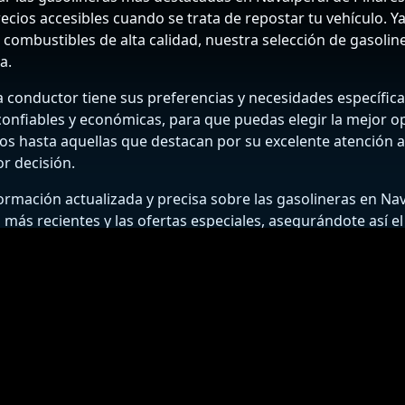
precios accesibles cuando se trata de repostar tu vehículo.
o combustibles de alta calidad, nuestra selección de gasoli
a.
conductor tiene sus preferencias y necesidades específicas
 confiables y económicas, para que puedas elegir la mejor o
s hasta aquellas que destacan por su excelente atención al 
r decisión.
mación actualizada y precisa sobre las gasolineras en Na
 más recientes y las ofertas especiales, asegurándote así el
útiles y recomendaciones para ahorrar en combustible, ma
de Pinares y disfruta de un servicio insuperable y precios qu
BUSCADOR DE GASOLINERAS