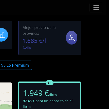
Mejor precio de la
provincia
1.685 €/l
Ávila
a 95 E5 Premium
# 1
1.949 €
/litro
97.45 €
para un deposito de 50
litros