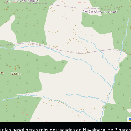
rar las gasolineras más destacadas en Navalperal de Pinare