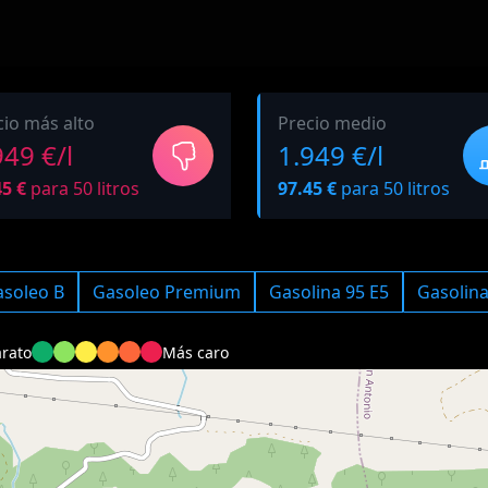
cio más alto
Precio medio
949 €/l
1.949 €/l
45 €
para 50 litros
97.45 €
para 50 litros
soleo B
Gasoleo Premium
Gasolina 95 E5
Gasolin
rato
Más caro