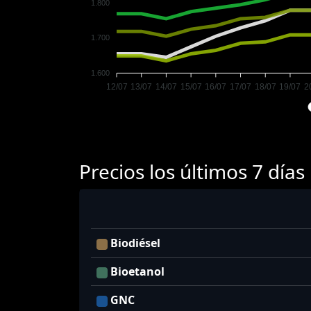
1.800
1.700
1.600
12/07
13/07
14/07
15/07
16/07
17/07
18/07
19/07
2
Precios los últimos 7 días
Biodiésel
Bioetanol
GNC