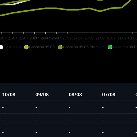
0/07
21/07
22/07
23/07
24/07
25/07
26/07
27/07
28/07
29/07
30/07
31/07
01/0
Gasoleo A
Gasolina 95 E5
Gasolina 95 E5 Premium
Gasolina 98 E
10/08
09/08
08/08
07/08
-
-
-
-
-
-
-
-
-
-
-
-
-
-
-