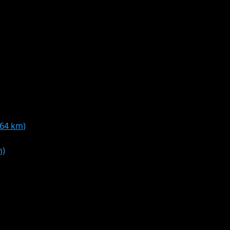
64 km)
m)