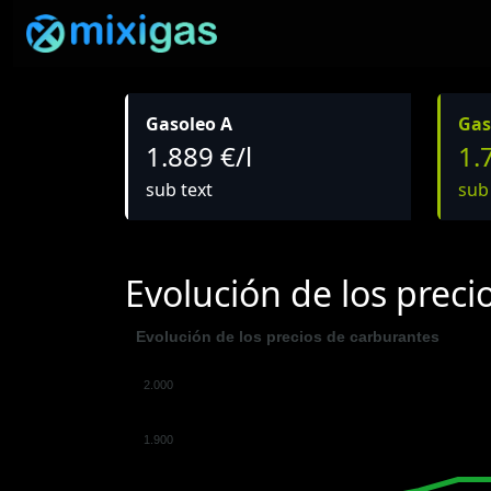
Gasoleo A
Gas
1.889 €/l
1.
sub text
sub
Evolución de los preci
Evolución de los precios de carburantes
2.000
1.900