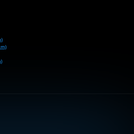
m)
km)
m)