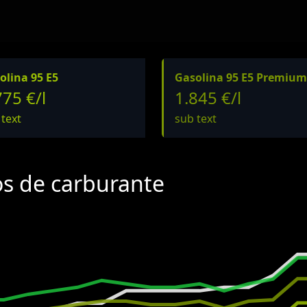
olina 95 E5
Gasolina 95 E5 Premium
775 €/l
1.845 €/l
 text
sub text
os de carburante