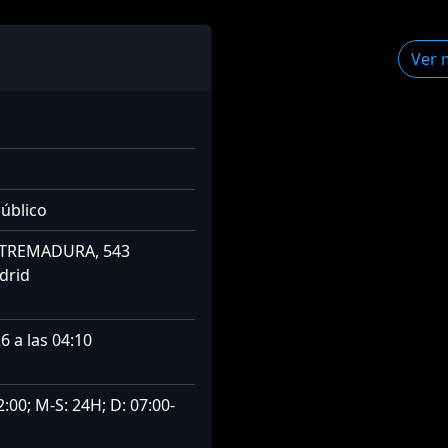
Ver 
público
XTREMADURA, 543
drid
6 a las 04:10
2:00; M-S: 24H; D: 07:00-