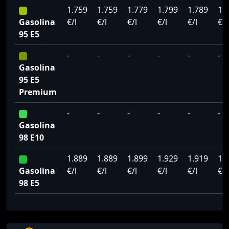
1.759
1.759
1.779
1.799
1.789
1.
Gasolina
€/l
€/l
€/l
€/l
€/l
€/l
95 E5
-
-
-
-
-
-
Gasolina
95 E5
Premium
-
-
-
-
-
-
Gasolina
98 E10
1.889
1.889
1.899
1.929
1.919
1.
Gasolina
€/l
€/l
€/l
€/l
€/l
€/l
98 E5