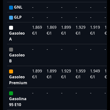
GNL
-
-
-
-
-
-
GLP
-
-
-
-
-
-
1.869
1.869
1.899
1.929
1.919
1.
Gasoleo
€/l
€/l
€/l
€/l
€/l
€/l
A
-
-
-
-
-
-
Gasoleo
B
1.899
1.899
1.929
1.959
1.949
1.
Gasoleo
€/l
€/l
€/l
€/l
€/l
€/l
Premium
-
-
-
-
-
-
Gasolina
95 E10