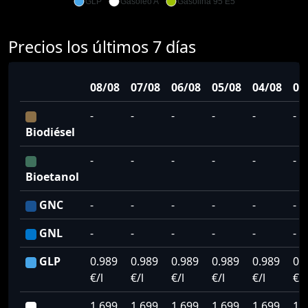
GLP
Gasoleo A
Gasolina 95 E5
Precios los últimos 7 días
08/08
07/08
06/08
05/08
04/08
03
-
-
-
-
-
-
Biodiésel
-
-
-
-
-
-
Bioetanol
GNC
-
-
-
-
-
-
GNL
-
-
-
-
-
-
GLP
0.989
0.989
0.989
0.989
0.989
0.
€/l
€/l
€/l
€/l
€/l
€/l
1.699
1.699
1.699
1.699
1.699
1.