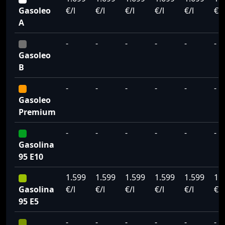
Gasoleo
€/l
€/l
€/l
€/l
€/l
€/l
A
-
-
-
-
-
-
Gasoleo
B
-
-
-
-
-
-
Gasoleo
Premium
-
-
-
-
-
-
Gasolina
95 E10
1.599
1.599
1.599
1.599
1.599
1.
Gasolina
€/l
€/l
€/l
€/l
€/l
€/l
95 E5
-
-
-
-
-
-