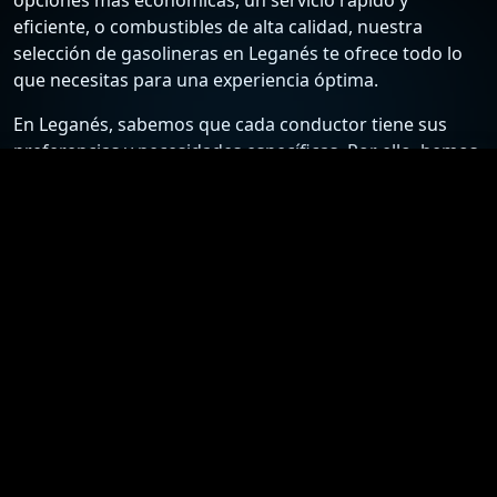
eficiente, o combustibles de alta calidad, nuestra
selección de gasolineras en Leganés te ofrece todo lo
que necesitas para una experiencia óptima.
En Leganés, sabemos que cada conductor tiene sus
preferencias y necesidades específicas. Por ello, hemos
recopilado una lista detallada de las estaciones de
servicio más confiables y económicas, para que puedas
elegir la mejor opción según tus requisitos. Desde
gasolineras que ofrecen los precios más bajos hasta
aquellas que destacan por su excelente atención al
cliente y servicios adicionales, nuestra guía está
diseñada para ayudarte a tomar la mejor decisión.
Nuestro compromiso es proporcionarte información
actualizada y precisa sobre las gasolineras en Leganés.
Nos esforzamos por mantener nuestra lista al día con
los precios más recientes y las ofertas especiales,
asegurándote así el acceso a los mejores precios y