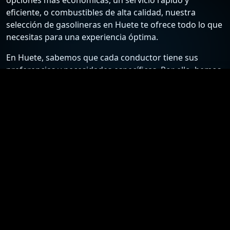
eficiente, o combustibles de alta calidad, nuestra
selección de gasolineras en Huete te ofrece todo lo que
necesitas para una experiencia óptima.
En Huete, sabemos que cada conductor tiene sus
preferencias y necesidades específicas. Por ello, hemos
recopilado una lista detallada de las estaciones de
servicio más confiables y económicas, para que puedas
elegir la mejor opción según tus requisitos. Desde
gasolineras que ofrecen los precios más bajos hasta
aquellas que destacan por su excelente atención al
cliente y servicios adicionales, nuestra guía está
diseñada para ayudarte a tomar la mejor decisión.
Nuestro compromiso es proporcionarte información
actualizada y precisa sobre las gasolineras en Huete.
Nos esforzamos por mantener nuestra lista al día con
los precios más recientes y las ofertas especiales,
asegurándote así el acceso a los mejores precios y