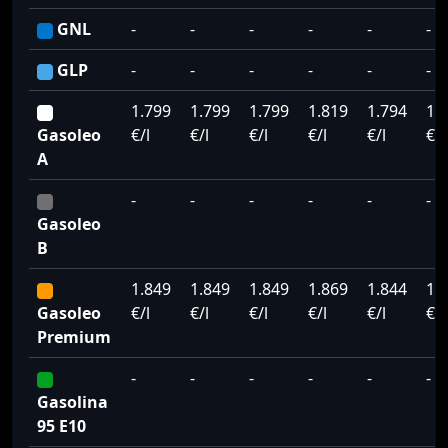
GNL
-
-
-
-
-
-
GLP
-
-
-
-
-
-
1.799
1.799
1.799
1.819
1.794
1.
Gasoleo
€/l
€/l
€/l
€/l
€/l
€/l
A
-
-
-
-
-
-
Gasoleo
B
1.849
1.849
1.849
1.869
1.844
1.
Gasoleo
€/l
€/l
€/l
€/l
€/l
€/l
Premium
-
-
-
-
-
-
Gasolina
95 E10