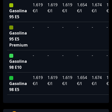
1.619
1.619
1.619
1.654
1.674
1.
Gasolina
€/l
€/l
€/l
€/l
€/l
€/l
95 E5
-
-
-
-
-
-
Gasolina
95 E5
Premium
-
-
-
-
-
-
Gasolina
98 E10
1.619
1.619
1.619
1.654
1.674
1.
Gasolina
€/l
€/l
€/l
€/l
€/l
€/l
98 E5