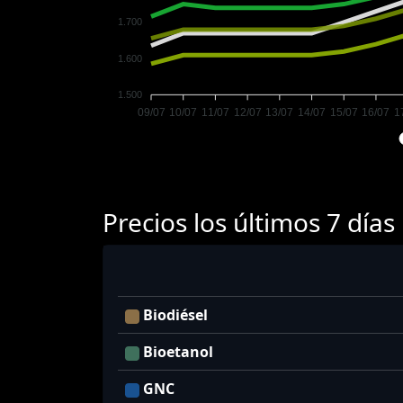
1.700
1.600
1.500
09/07
10/07
11/07
12/07
13/07
14/07
15/07
16/07
1
Precios los últimos 7 días
Biodiésel
Bioetanol
GNC