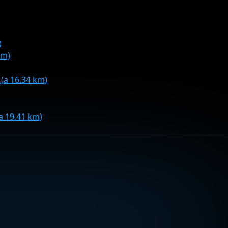
)
km)
(a 16.34 km)
 19.41 km)