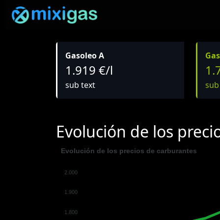
Gasoleo A
Gas
1.919 €/l
1.
sub text
sub
Evolución de los preci
Evolución de los precios de carburantes
2.000
1.900
1.800