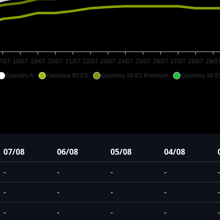
7/07
18/07
19/07
20/07
21/07
22/07
23/07
24/07
25/07
26/07
27/07
28/07
29/0
Gasoleo A
Gasolina 95 E5
Gasolina 95 E5 Premium
Gasolina 98 E
07/08
06/08
05/08
04/08
-
-
-
-
-
-
-
-
-
-
-
-
-
-
-