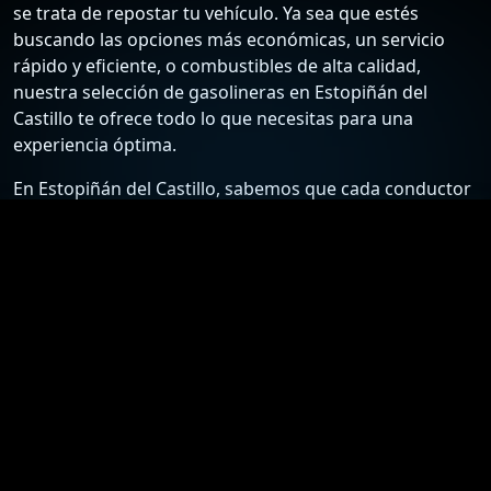
se trata de repostar tu vehículo. Ya sea que estés
buscando las opciones más económicas, un servicio
rápido y eficiente, o combustibles de alta calidad,
nuestra selección de gasolineras en Estopiñán del
Castillo te ofrece todo lo que necesitas para una
experiencia óptima.
En Estopiñán del Castillo, sabemos que cada conductor
tiene sus preferencias y necesidades específicas. Por
ello, hemos recopilado una lista detallada de las
estaciones de servicio más confiables y económicas,
para que puedas elegir la mejor opción según tus
requisitos. Desde gasolineras que ofrecen los precios
más bajos hasta aquellas que destacan por su
excelente atención al cliente y servicios adicionales,
nuestra guía está diseñada para ayudarte a tomar la
mejor decisión.
Nuestro compromiso es proporcionarte información