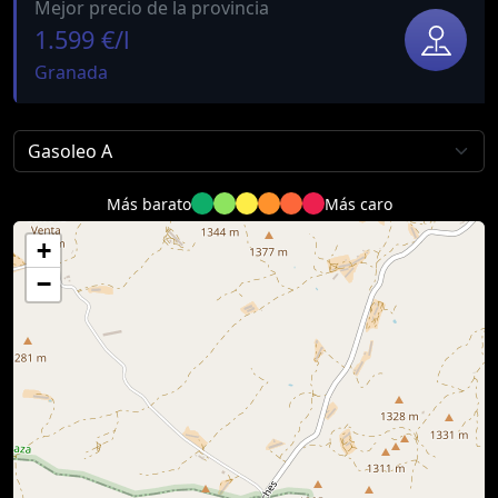
Mejor precio de la provincia
1.599 €/l
Granada
Más barato
Más caro
+
−