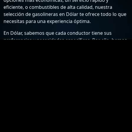
eficiente, o combustibles de alta calidad, nuestra
selección de gasolineras en Dólar te ofrece todo lo que
necesitas para una experiencia óptima.
En Dólar, sabemos que cada conductor tiene sus
preferencias y necesidades específicas. Por ello, hemos
recopilado una lista detallada de las estaciones de
servicio más confiables y económicas, para que puedas
elegir la mejor opción según tus requisitos. Desde
gasolineras que ofrecen los precios más bajos hasta
aquellas que destacan por su excelente atención al
cliente y servicios adicionales, nuestra guía está
diseñada para ayudarte a tomar la mejor decisión.
Nuestro compromiso es proporcionarte información
actualizada y precisa sobre las gasolineras en Dólar.
Nos esforzamos por mantener nuestra lista al día con
los precios más recientes y las ofertas especiales,
asegurándote así el acceso a los mejores precios y