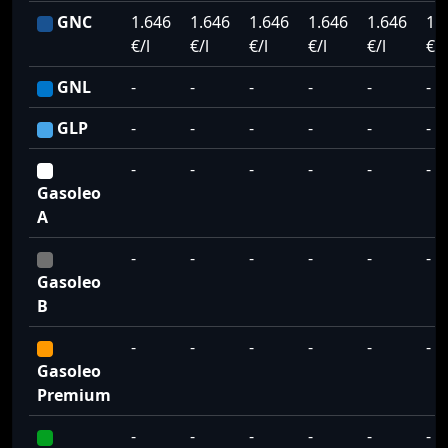
GNC
1.646
1.646
1.646
1.646
1.646
1.
€/l
€/l
€/l
€/l
€/l
€/l
GNL
-
-
-
-
-
-
GLP
-
-
-
-
-
-
-
-
-
-
-
-
Gasoleo
A
-
-
-
-
-
-
Gasoleo
B
-
-
-
-
-
-
Gasoleo
Premium
-
-
-
-
-
-