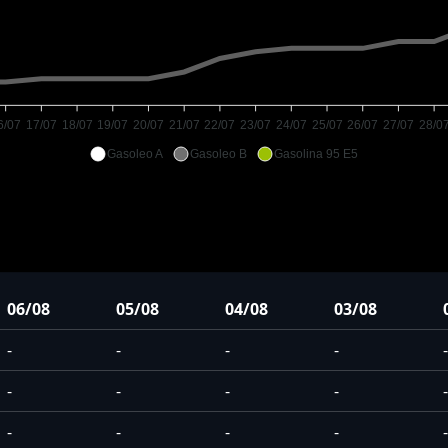
6/07
17/07
18/07
19/07
20/07
21/07
22/07
23/07
24/07
25/07
26/07
27/07
28/0
Gasoleo A
Gasoleo B
Gasolina 95 E5
06/08
05/08
04/08
03/08
-
-
-
-
-
-
-
-
-
-
-
-
-
-
-