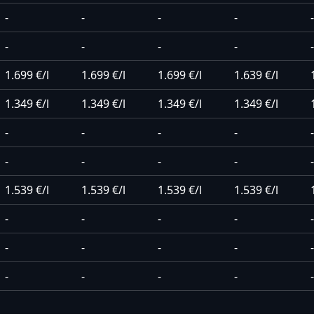
-
-
-
-
-
-
-
-
-
-
1.699 €/l
1.699 €/l
1.699 €/l
1.639 €/l
1.349 €/l
1.349 €/l
1.349 €/l
1.349 €/l
-
-
-
-
-
-
-
-
-
-
1.539 €/l
1.539 €/l
1.539 €/l
1.539 €/l
-
-
-
-
-
-
-
-
-
-
-
-
-
-
-