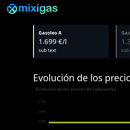
Gasoleo A
Gas
1.699 €/l
1.
sub text
sub
Evolución de los preci
Evolución de los precios de carburantes
1.700
1.600
1.500