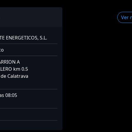
.
Ver 
 ENERGETICOS, S.L.
co
ARRION A
LERO km 0.5
 de Calatrava
as 08:05