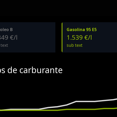
oleo B
Gasolina 95 E5
349 €/l
1.539 €/l
 text
sub text
os de carburante