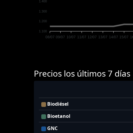
1.400
1.300
1.200
1.100
08/07
09/07
10/07
11/07
12/07
13/07
14/07
15/07
1
Precios los últimos 7 días
Biodiésel
Bioetanol
GNC