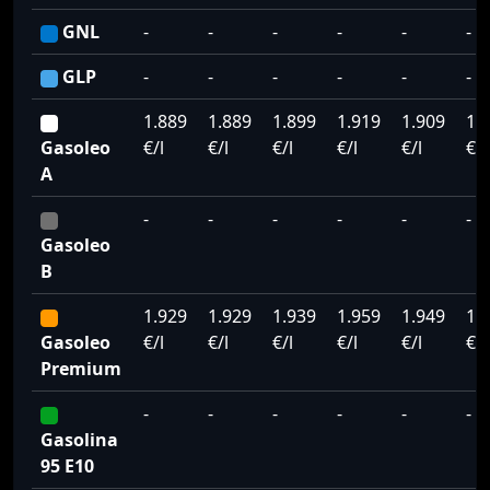
GNL
-
-
-
-
-
-
GLP
-
-
-
-
-
-
1.889
1.889
1.899
1.919
1.909
1.
Gasoleo
€/l
€/l
€/l
€/l
€/l
€/l
A
-
-
-
-
-
-
Gasoleo
B
1.929
1.929
1.939
1.959
1.949
1.
Gasoleo
€/l
€/l
€/l
€/l
€/l
€/l
Premium
-
-
-
-
-
-
Gasolina
95 E10