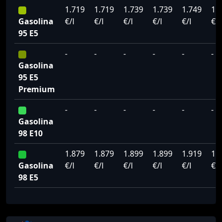
1.719
1.719
1.739
1.739
1.749
1.
Gasolina
€/l
€/l
€/l
€/l
€/l
€/l
95 E5
-
-
-
-
-
-
Gasolina
95 E5
Premium
-
-
-
-
-
-
Gasolina
98 E10
1.879
1.879
1.899
1.899
1.919
1.
Gasolina
€/l
€/l
€/l
€/l
€/l
€/l
98 E5