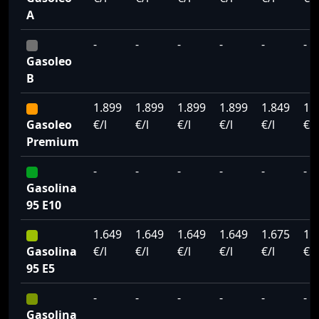
A
-
-
-
-
-
-
Gasoleo
B
1.899
1.899
1.899
1.899
1.849
1.
Gasoleo
€/l
€/l
€/l
€/l
€/l
€/l
Premium
-
-
-
-
-
-
Gasolina
95 E10
1.649
1.649
1.649
1.649
1.675
1.
Gasolina
€/l
€/l
€/l
€/l
€/l
€/l
95 E5
-
-
-
-
-
-
Gasolina