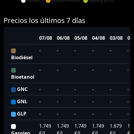
Gasoleo A
Gasoleo Premium
Gasolina 95 E5
Precios los últimos 7 días
07/08
06/08
05/08
04/08
03/08
02
-
-
-
-
-
-
Biodiésel
-
-
-
-
-
-
Bioetanol
GNC
-
-
-
-
-
-
GNL
-
-
-
-
-
-
GLP
-
-
-
-
-
-
1.749
1.749
1.749
1.749
1.679
1.
Gasoleo
€/l
€/l
€/l
€/l
€/l
€/l