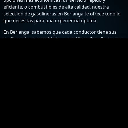
eficiente, o combustibles de alta calidad, nuestra
selección de gasolineras en Berlanga te ofrece todo lo
que necesitas para una experiencia óptima.
En Berlanga, sabemos que cada conductor tiene sus
preferencias y necesidades específicas. Por ello, hemos
recopilado una lista detallada de las estaciones de
servicio más confiables y económicas, para que puedas
elegir la mejor opción según tus requisitos. Desde
gasolineras que ofrecen los precios más bajos hasta
aquellas que destacan por su excelente atención al
cliente y servicios adicionales, nuestra guía está
diseñada para ayudarte a tomar la mejor decisión.
Nuestro compromiso es proporcionarte información
actualizada y precisa sobre las gasolineras en Berlanga.
Nos esforzamos por mantener nuestra lista al día con
los precios más recientes y las ofertas especiales,
asegurándote así el acceso a los mejores precios y