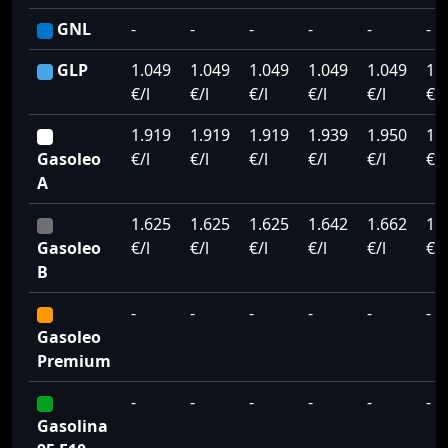
GNL
-
-
-
-
-
-
GLP
1.049
1.049
1.049
1.049
1.049
1.
€/l
€/l
€/l
€/l
€/l
€/l
1.919
1.919
1.919
1.939
1.950
1.
Gasoleo
€/l
€/l
€/l
€/l
€/l
€/l
A
1.625
1.625
1.625
1.642
1.662
1.
Gasoleo
€/l
€/l
€/l
€/l
€/l
€/l
B
-
-
-
-
-
-
Gasoleo
Premium
-
-
-
-
-
-
Gasolina