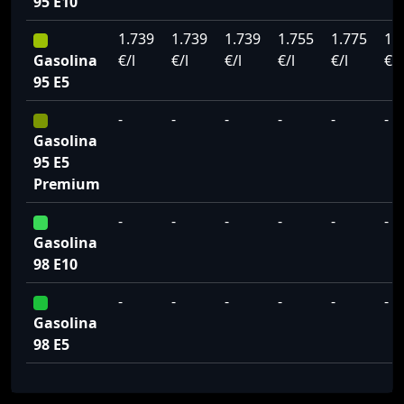
95 E10
1.739
1.739
1.739
1.755
1.775
1.
Gasolina
€/l
€/l
€/l
€/l
€/l
€/l
95 E5
-
-
-
-
-
-
Gasolina
95 E5
Premium
-
-
-
-
-
-
Gasolina
98 E10
-
-
-
-
-
-
Gasolina
98 E5