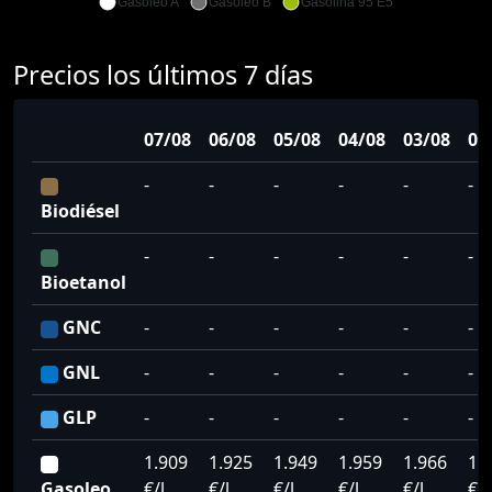
Gasoleo A
Gasoleo B
Gasolina 95 E5
Precios los últimos 7 días
07/08
06/08
05/08
04/08
03/08
02
-
-
-
-
-
-
Biodiésel
-
-
-
-
-
-
Bioetanol
GNC
-
-
-
-
-
-
GNL
-
-
-
-
-
-
GLP
-
-
-
-
-
-
1.909
1.925
1.949
1.959
1.966
1.
Gasoleo
€/l
€/l
€/l
€/l
€/l
€/l