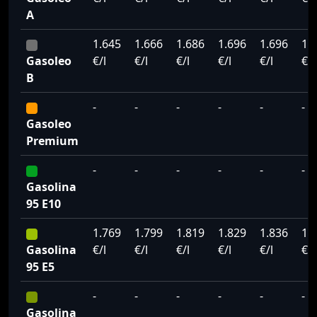
A
1.645
1.666
1.686
1.696
1.696
1.
Gasoleo
€/l
€/l
€/l
€/l
€/l
€/l
B
-
-
-
-
-
-
Gasoleo
Premium
-
-
-
-
-
-
Gasolina
95 E10
1.769
1.799
1.819
1.829
1.836
1.
Gasolina
€/l
€/l
€/l
€/l
€/l
€/l
95 E5
-
-
-
-
-
-
Gasolina