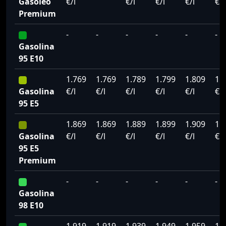
Gasoleo
€/l
€/l
€/l
€/l
€/l
Premium
-
-
-
-
-
-
Gasolina
95 E10
1.769
1.769
1.789
1.799
1.809
1.
Gasolina
€/l
€/l
€/l
€/l
€/l
€/l
95 E5
1.869
1.869
1.889
1.899
1.909
1.
Gasolina
€/l
€/l
€/l
€/l
€/l
€/l
95 E5
Premium
-
-
-
-
-
-
Gasolina
98 E10