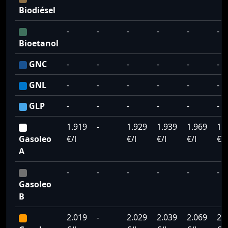
Biodiésel
-
-
-
-
-
-
Bioetanol
GNC
-
-
-
-
-
-
GNL
-
-
-
-
-
-
GLP
-
-
-
-
-
-
1.919
-
1.929
1.939
1.969
1.
Gasoleo
€/l
€/l
€/l
€/l
€/l
A
-
-
-
-
-
-
Gasoleo
B
2.019
-
2.029
2.039
2.069
2.