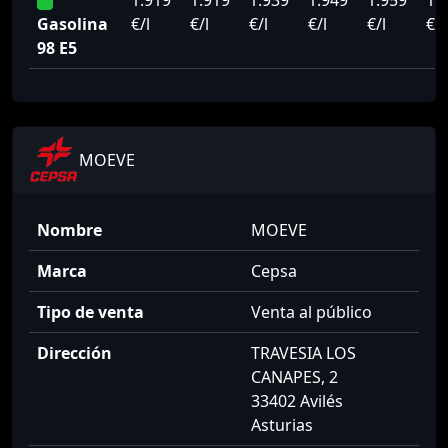
1.919
1.919
1.939
1.949
1.959
1.
Gasolina
€/l
€/l
€/l
€/l
€/l
€/l
98 E5
MOEVE
Nombre
MOEVE
Marca
Cepsa
Tipo de venta
Venta al público
Dirección
TRAVESIA LOS
CANAPES, 2
33402 Avilés
Asturias