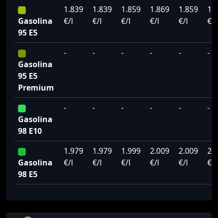
1.839
1.839
1.859
1.869
1.859
1.
Gasolina
€/l
€/l
€/l
€/l
€/l
€/l
95 E5
-
-
-
-
-
-
Gasolina
95 E5
Premium
-
-
-
-
-
-
Gasolina
98 E10
1.979
1.979
1.999
2.009
2.009
2.
Gasolina
€/l
€/l
€/l
€/l
€/l
€/l
98 E5