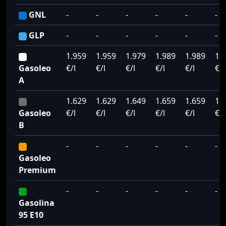
GNL
-
-
-
-
-
-
GLP
-
-
-
-
-
-
1.959
1.959
1.979
1.989
1.989
1.
Gasoleo
€/l
€/l
€/l
€/l
€/l
€/l
A
1.629
1.629
1.649
1.659
1.659
1.
Gasoleo
€/l
€/l
€/l
€/l
€/l
€/l
B
-
-
-
-
-
-
Gasoleo
Premium
-
-
-
-
-
-
Gasolina
95 E10